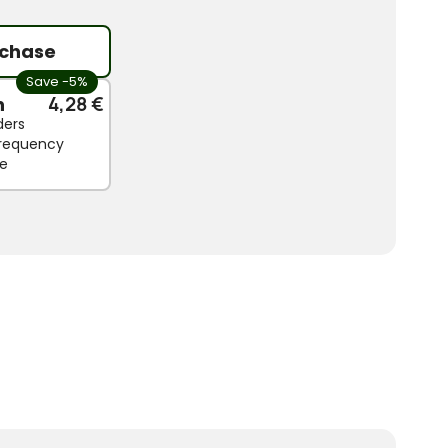
chase
Save -5%
n
4,28 €
ders
 frequency
le