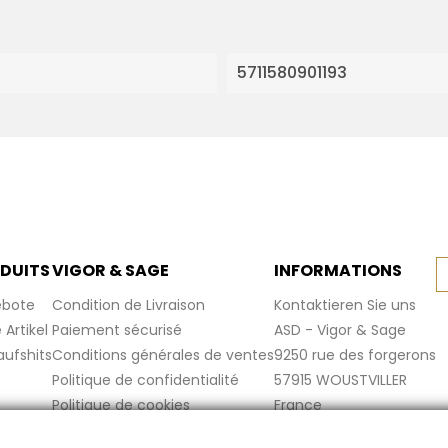
5711580901193
DUITS
VIGOR & SAGE
INFORMATIONS
bote
Condition de Livraison
Kontaktieren Sie uns
Artikel
Paiement sécurisé
ASD - Vigor & Sage
aufshits
Conditions générales de ventes
9250 rue des forgerons
Politique de confidentialité
57915 WOUSTVILLER
Politique de cookies
France
Mentions légales