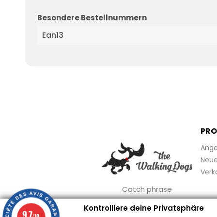
Besondere Bestellnummern
Ean13
PRO
Ange
Neue 
Verk
Catch phrase
Kontrolliere deine Privatsphäre
9.7
/10