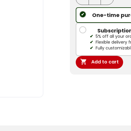
One-time pur
Subscriptio
5% off all your or
Flexible delivery
Fully customizab

Add to cart