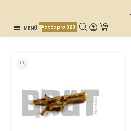
Accès pro B2B
MENÜ