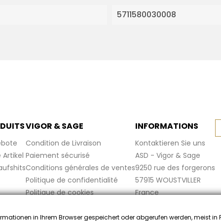
5711580030008
DUITS
VIGOR & SAGE
INFORMATIONS
bote
Condition de Livraison
Kontaktieren Sie uns
Artikel
Paiement sécurisé
ASD - Vigor & Sage
aufshits
Conditions générales de ventes
9250 rue des forgerons
Politique de confidentialité
57915 WOUSTVILLER
Politique de cookies
France
Mentions légales
FAQ
rmationen in Ihrem Browser gespeichert oder abgerufen werden, meist in