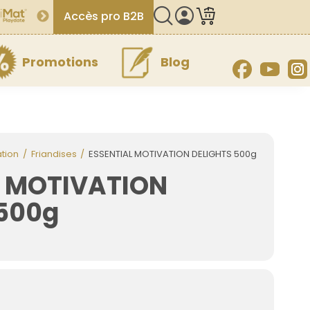
Accès pro B2B
Promotions
Blog
Facebook
YouT
ation
Friandises
ESSENTIAL MOTIVATION DELIGHTS 500g
L MOTIVATION
 500g