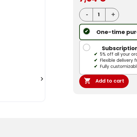
One-time pur
Subscriptio
5% off all your or
Flexible delivery
Fully customizab


Add to cart