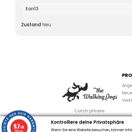
Ean13
Zustand
Neu
PRO
Ange
Neue 
Verk
Catch phrase
Kontrolliere deine Privatsphäre
9.7
/10
Wenn Sie eine Website besuchen, können Info
269 avis