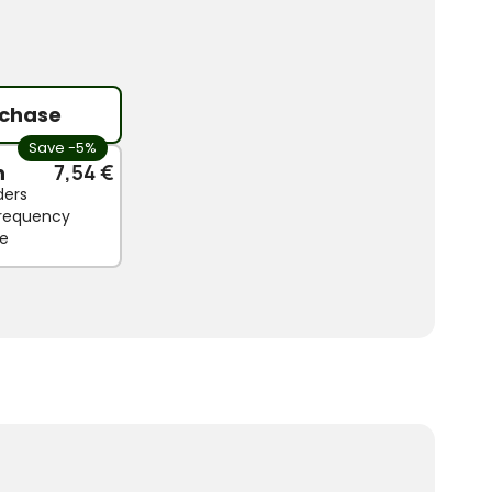
chase
Save -5%
n
7,54 €
ders
 frequency
le