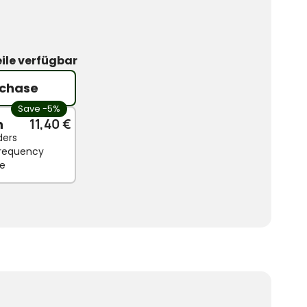
ile verfügbar
chase
Save -5%
n
11,40 €
ders
 frequency
le