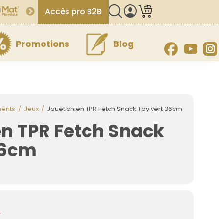
Accès pro B2B
Promotions
Blog
Facebook
YouT
ments
Jeux
Jouet chien TPR Fetch Snack Toy vert 36cm
en TPR Fetch Snack
36cm
s