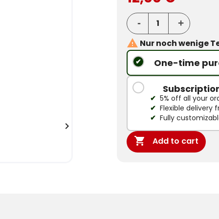

Nur noch wenige Te
One-time pur
Subscriptio
5% off all your or
Flexible delivery
Fully customizab


Add to cart