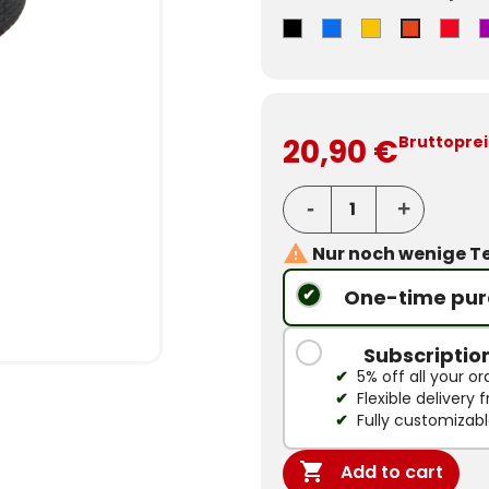
Black
Bleu
Jaune
Rou
Orange
20,90 €
Bruttoprei

Nur noch wenige Te
One-time pur
Subscriptio
5% off all your or
Flexible delivery
Fully customizab

Add to cart