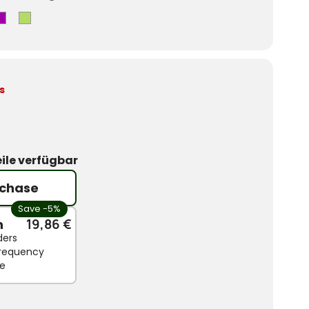
ge
Violet
Vert
s
ile verfügbar
chase
Save -5%
n
19,86 €
ders
 frequency
le