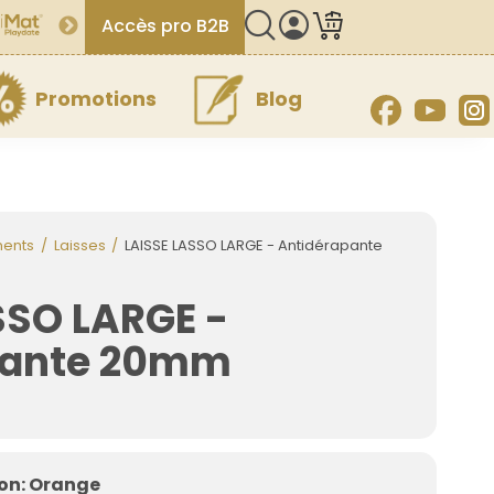
Accès pro B2B
Promotions
Blog
Facebook
YouT
ments
Laisses
LAISSE LASSO LARGE - Antidérapante
SSO LARGE -
pante 20mm
on: Orange