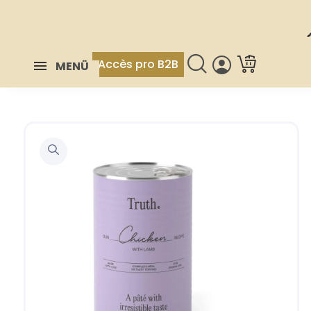
Accès pro B2B
MENÜ