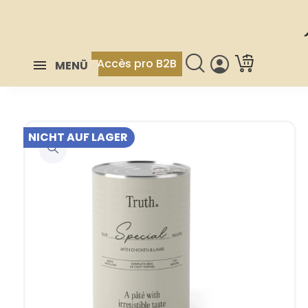
Accès pro B2B
MENÜ
NICHT AUF LAGER