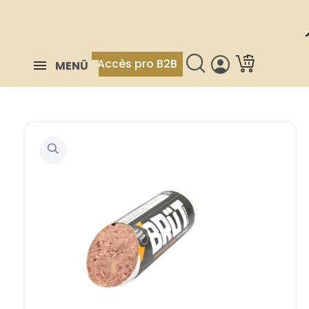
Accès pro B2B
MENÜ