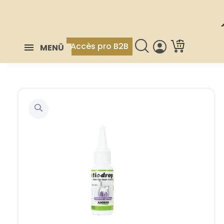
Accès pro B2B
MENÜ