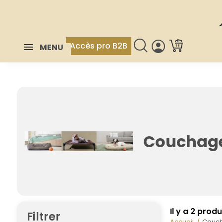
Accès pro B2B
MENU
Couchage
Il y a 2 produ
Filtrer
Accueil
Couch