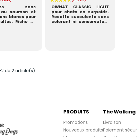
ettes sans
OWNAT CLASSIC LIGHT
s au saumon et
pour chats en surpoids.
ons blancs pour
Recette succulente sans
ultes. Riche en
colorant ni conservateur
, fabriquée au
artificiels. À base...
-2 de 2 article(s)
PRODUITS
The Walking
Promotions
Livraison
Nouveaux produits
Paiement sécur