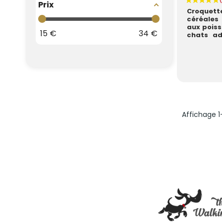
Prix
Croqu
céréale
aux poiss
15
€
34
€
chats ad
oméga-3
Roy...
Affichage 1