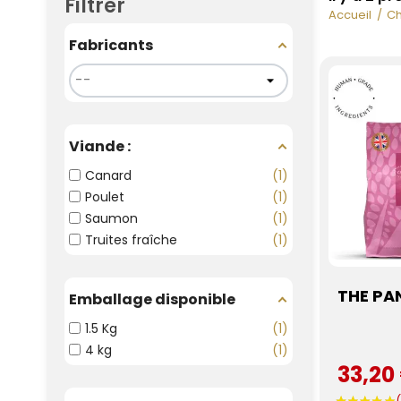
Filtrer
Accueil
Ch
Fabricants
Viande :
Canard
1
Poulet
1
Saumon
1
Truites fraîche
1
THE PA
Emballage disponible
1.5 Kg
1
4 kg
1
33,20