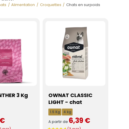
ats
Alimentation
Croquettes
Chats en surpoids
NTHER 3 Kg
OWNAT CLASSIC
LIGHT - chat
1.5 Kg
4 kg
 €
6,39 €
A partir de