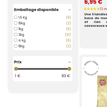
6,95 €
Emballage disponible
Une friandis
1.5 Kg
9
base de mor
et rien d
15kg
2
savoureuse et
1kg
5
3kg
10
4 kg
6
8kg
3
Prix
1
€
93
€