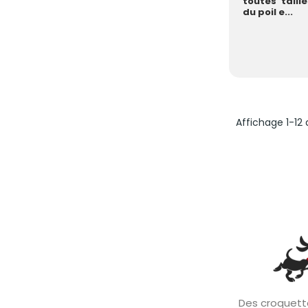
toutes taill
du poil e...
Affichage 1-12 
Des croquette