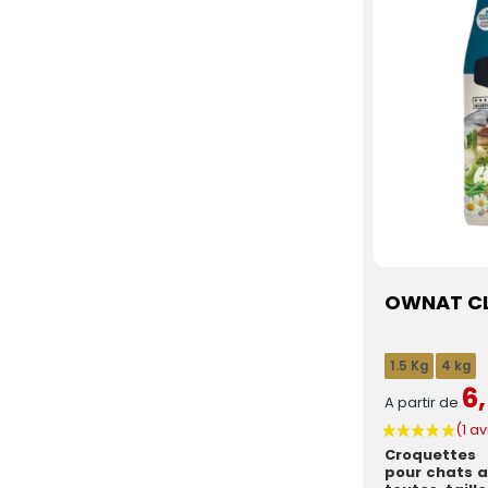
OWNAT CLA
1.5 Kg
4 kg
6
A partir de
Croquettes
pour chats a