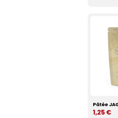
Pâtée JA
1,25 €