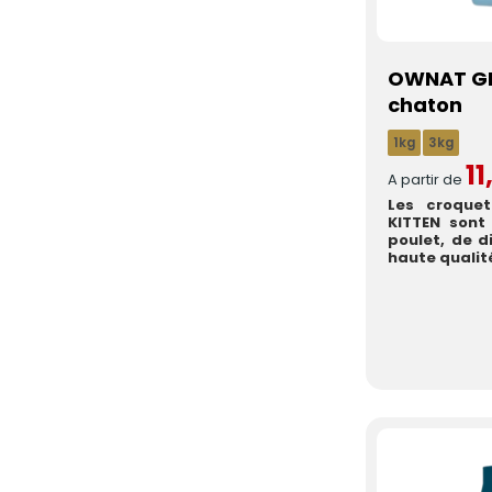
OWNAT GF
chaton
1kg
3kg
11
A partir de
Les croque
KITTEN sont
poulet, de d
haute qualité.