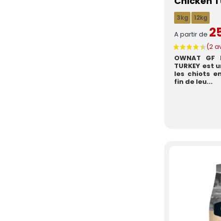
Chicken T
3kg
12kg
2
A partir de
OWNAT GF PRIME JUNI
TURKEY est u
les chiots e
fin de leu...