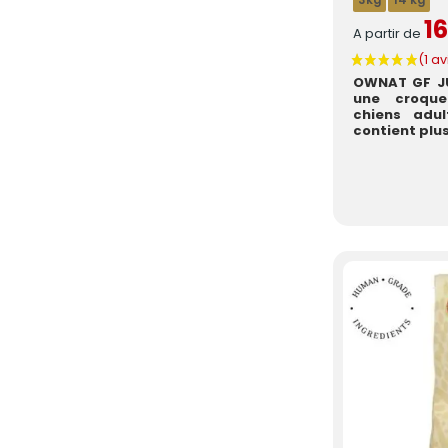
3kg
14 kg
16
A partir de
OWNAT GF JU
une croque
chiens adul
contient plus