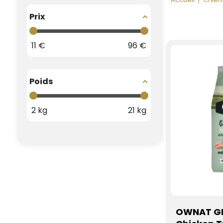
Prix
11
€
96
€
Poids
2
kg
21
kg
OWNAT GF