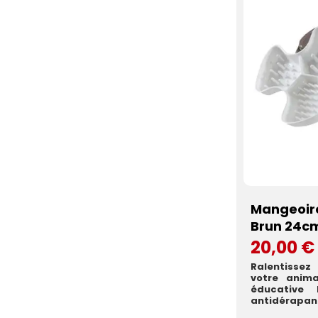
Mangeoire
Brun 24c
20,00 €
Ralentissez
votre anim
éducative
antidérapant