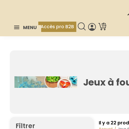
Accès pro B2B
MENU
Jeux à fou
Il y a 22 prod
Filtrer
Accueil
Jeux à