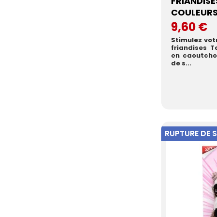
FRIANDISE
COULEURS 
9,60 €
Stimulez vot
friandises T
en caoutchou
de s...
RUPTURE DE 