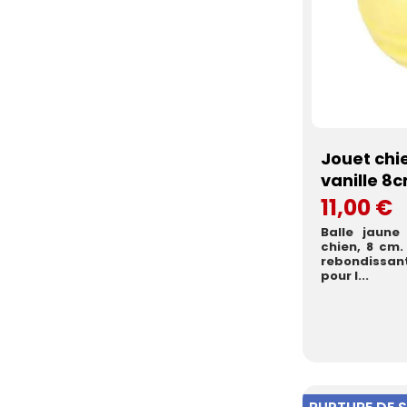
Jouet chi
vanille 8
11,00 €
Balle jaune
chien, 8 cm.
rebondissant
pour l...