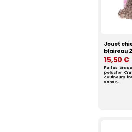
Jouet chi
blaireau 
15,50 €
Faites craqu
peluche Cri
couineurs in
sans r...