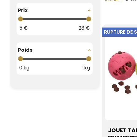
Prix
5
€
28
€
RUPTURE DE 
Poids
0
kg
1
kg
JOUET TA