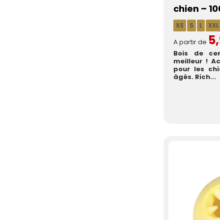
chien – 10
XS
S
L
XXL
5
A partir de
Bois de ce
meilleur ! A
pour les chi
âgés. Rich...