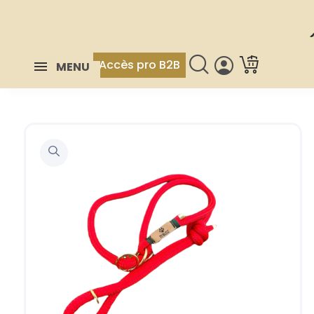
Accès pro B2B
MENU