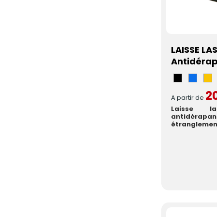
LAISSE LA
Antidéra
Noir
Bleu
J
2
A partir de
Laisse las
antidéra
étranglement