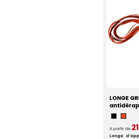
LONGE GRI
antidéra
Noir
Oran
21
A partir de
Longe d'app