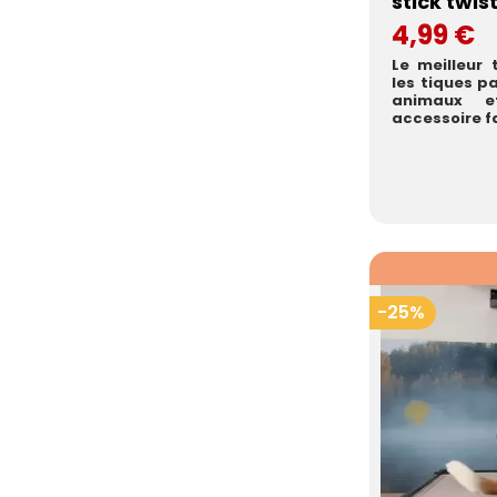
stick twis
4,99 €
Le meilleur 
les tiques p
animaux 
accessoire fa
-25%