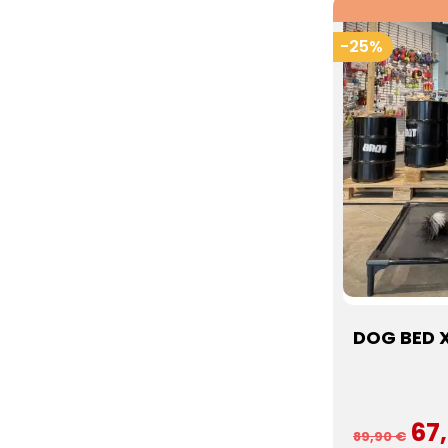
-25%
DOG BED X
67
89,90 €