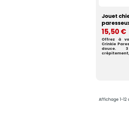
Jouet chi
paresseu
15,50 €
Offrez à vo
Crinkie Pare
douce. 
crépitement,
Affichage 1-12 