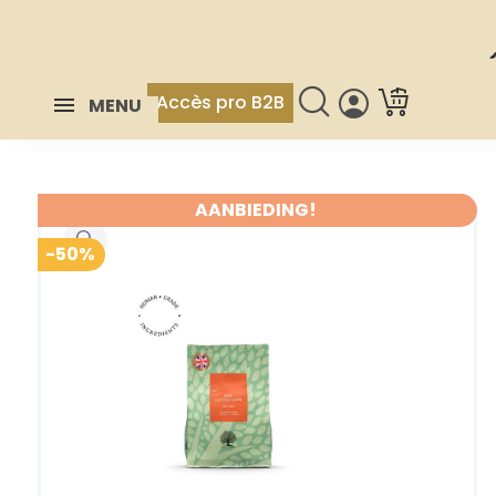
Accès pro B2B
MENU
AANBIEDING!
-50%