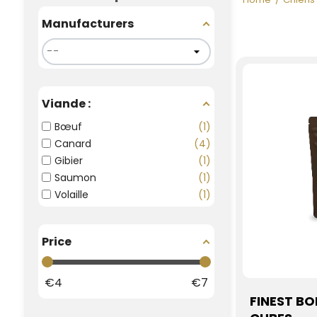
Manufacturers
Viande :
Bœuf
1
Canard
4
Gibier
1
Saumon
1
Volaille
1
Price
€
4
€
7
FINEST BO