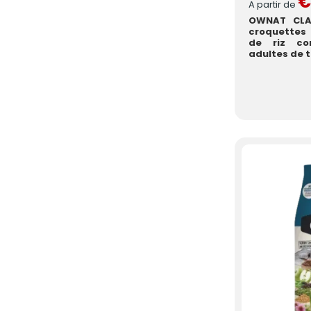
€
A partir de
OWNAT CLA
croquettes
de riz co
adultes de t