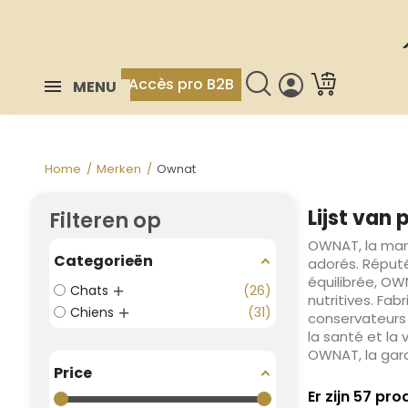
Accès pro B2B
MENU
Home
Merken
Ownat
Lijst van
Filteren op
OWNAT, la mar
Categorieën
adorés. Réput
équilibrée, 
Chats
26
nutritives. Fab
Chiens
31
conservateurs 
la santé et la
OWNAT, la gara
Price
Er zijn 57 pro