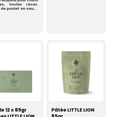
 exquise pour chats
tes, toutes races.
s de poulet en sauce
umon, haut ...
de 12 x 85gr
Pâtée LITTLE LION
es LITTLE LION
85gr