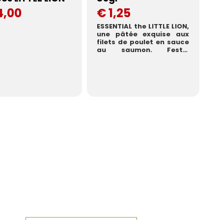
4,00
€ 1,25
ESSENTIAL the LITTLE LION,
une pâtée exquise aux
filets de poulet en sauce
au saumon. Festin
délicieux, parfait ...