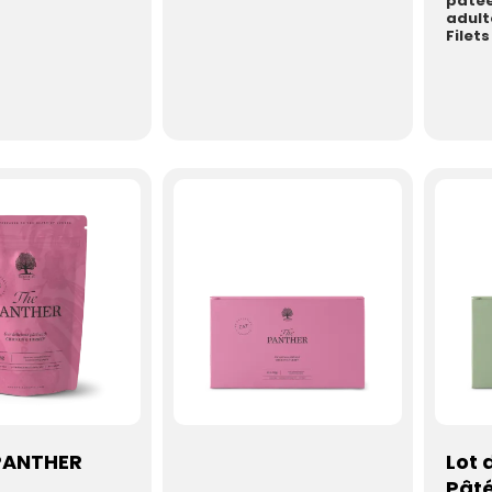
pâtée
adul
Filet
au sa
PANTHER
Lot 
Pâté