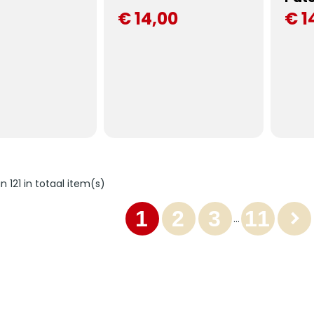
€ 14,00
€ 1
n 121 in totaal item(s)
1
2
3
11

…