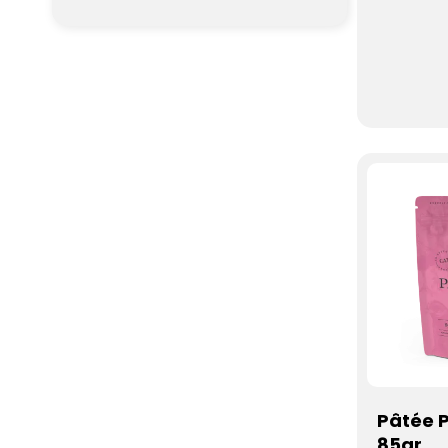
Pâtée 
85gr