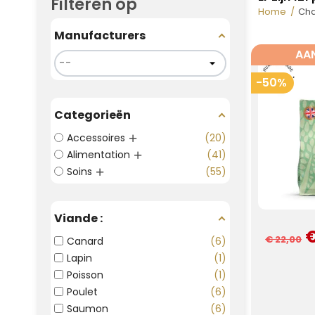
Filteren op
Home
Cha
Manufacturers
AAN
-50%
Categorieën
Accessoires
20
Alimentation
41
Soins
55
Viande :
€
€ 22,00
Canard
6
Lapin
1
Poisson
1
Poulet
6
Saumon
6