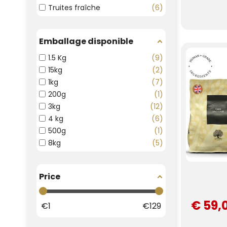
Truites fraîche
6
Emballage disponible
1.5 Kg
9
15kg
2
1kg
7
200g
1
3kg
12
4 kg
6
500g
1
8kg
5
Price
€ 59,
€
1
€
129