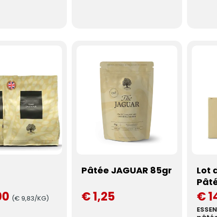
Pâtée JAGUAR 85gr
Lot 
Pât
00
€ 1,25
€ 1
(€ 9,83/KG)
ESSE