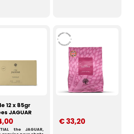
de 12 x 85gr
ées JAGUAR
4,00
€ 33,20
NTIAL the JAGUAR,