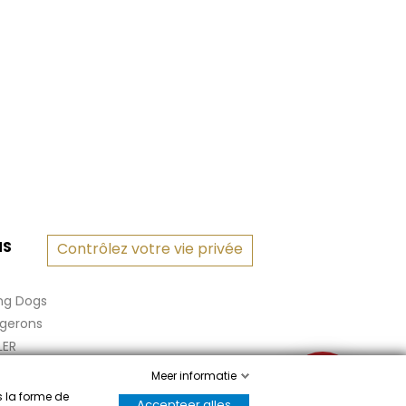
NS
Contrôlez votre vie privée
ng Dogs
rgerons
LER
Meer informatie
✉
s la forme de
Accepteer alles