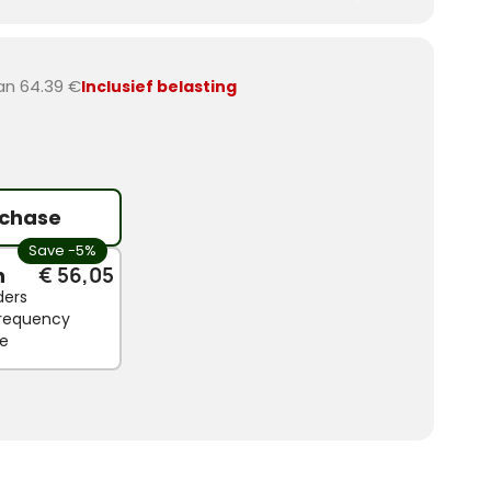
van 64.39 €
Inclusief belasting
chase
Save -5%
n
€ 56,05
ders
 frequency
le