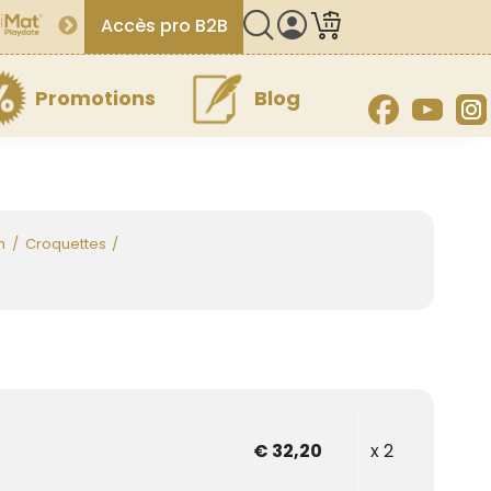
Accès pro B2B
Promotions
Blog
Facebook
YouT
n
Croquettes
€ 32,20
x 2