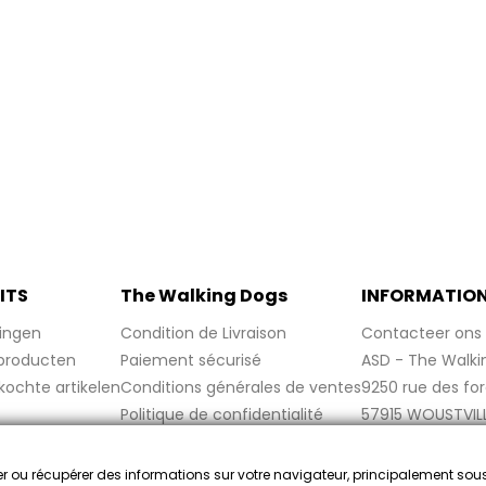
ITS
The Walking Dogs
INFORMATIO
ingen
Condition de Livraison
Contacteer ons
producten
Paiement sécurisé
ASD - The Walki
kochte artikelen
Conditions générales de ventes
9250 rue des fo
Politique de confidentialité
57915 WOUSTVIL
Politique de cookies
France
Mentions légales
cker ou récupérer des informations sur votre navigateur, principalement sou