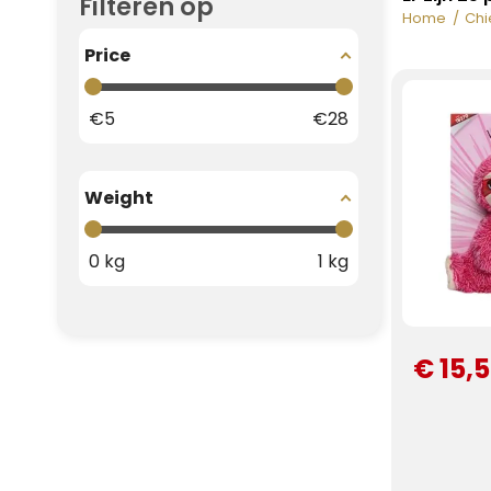
Filteren op
Home
Chi
Price
€
5
€
28
Weight
0
kg
1
kg
€ 15,