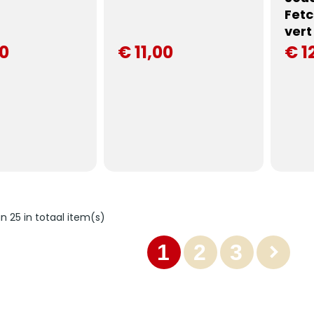
Fetc
ver
00
€ 11,00
€ 1
an 25 in totaal item(s)
1
2
3
