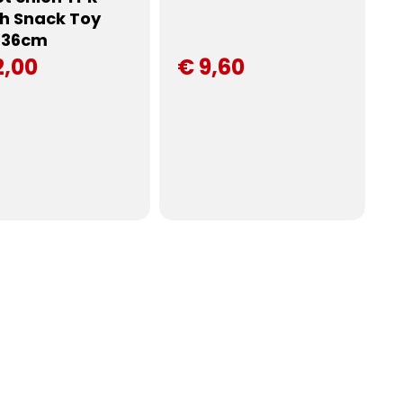
h Snack Toy
t 36cm
2,00
€ 9,60