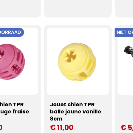
VOORRAAD
NIET 
hien TPR
Jouet chien TPR
ouge fraise
balle jaune vanille
8cm
0
€ 11,00
€ 5