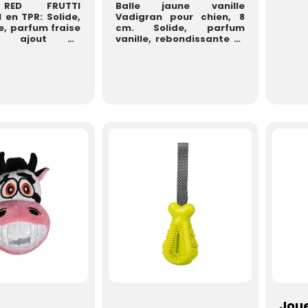
RED FRUTTI
Balle jaune vanille
en TPR: Solide,
Vadigran pour chien, 8
e, parfum fraise
cm. Solide, parfum
if, ajout de
vanille, rebondissante et
ks pour
flottante. Idéale pour l...
n,...
Joue