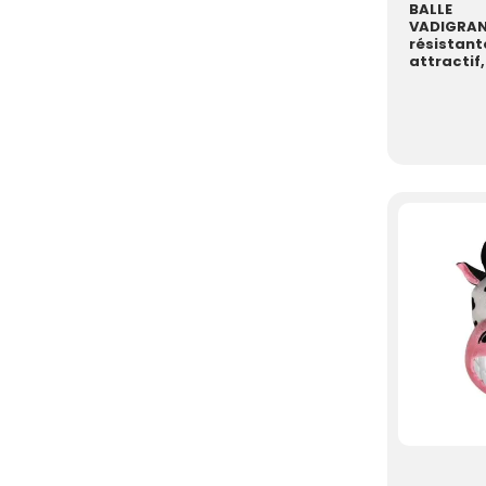
BALLE 
VADIGRAN 
résistant
attract
snac
stimulatio