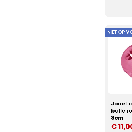
NIET OP 
Jouet c
balle r
8cm
€ 11,0