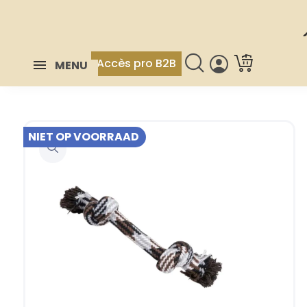
Accès pro B2B
MENU
NIET OP VOORRAAD