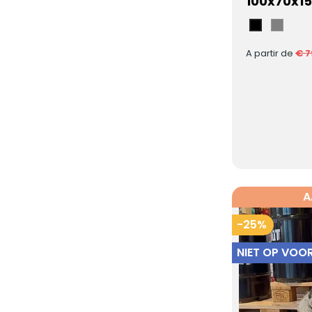
100x70x1
Grijs
Zwart
A partir de
€ 7
A
-25%
NIET OP VOO