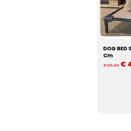
DOG BED 
Cm
€ 
€ 59,90