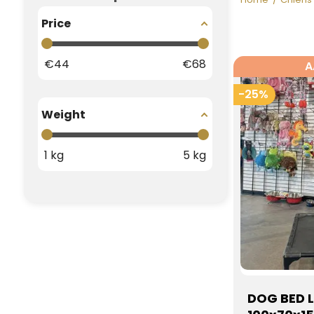
Price
€
44
€
68
A
-25%
Weight
1
kg
5
kg
DOG BED 