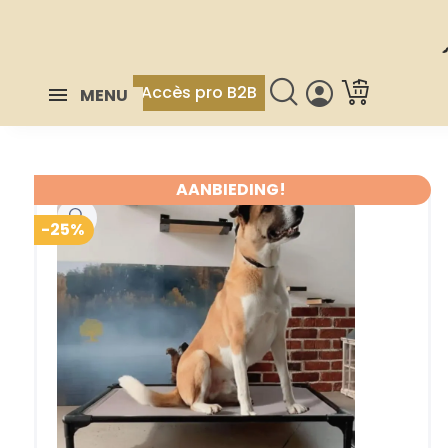
Accès pro B2B
MENU
AANBIEDING!
-25%