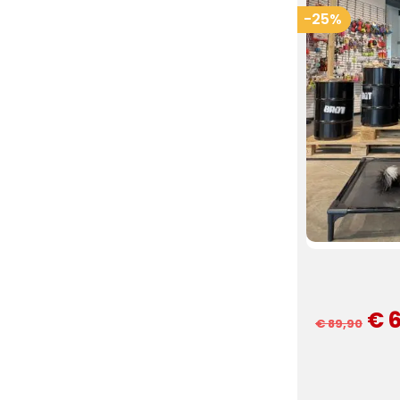
-25%
€ 
€ 89,90