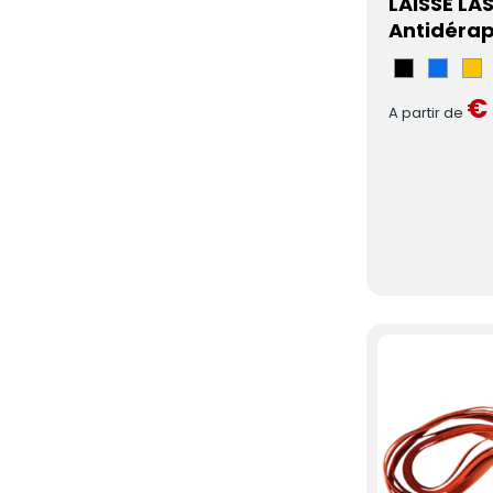
LAISSE LA
Antidéra
Zwart
Blau
G
€
A partir de