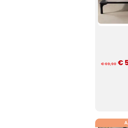
€ 
€ 69,90
A