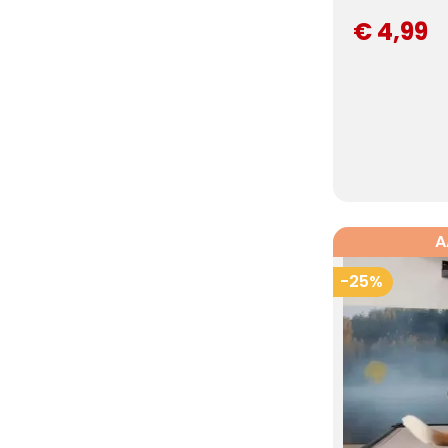
€ 4,99
A
-25%