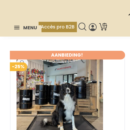
Accès pro B2B
MENU
AANBIEDING!
-25%