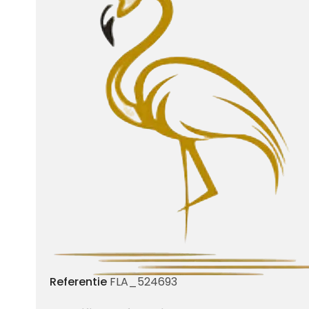
Referentie
FLA_524693