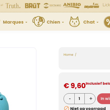
Marques
Chien
Chat
Home
€ 9,60
Inclusief bel
In w

Niet op voorraad