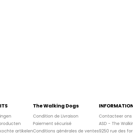
ITS
The Walking Dogs
INFORMATIO
ingen
Condition de Livraison
Contacteer ons
producten
Paiement sécurisé
ASD - The Walki
kochte artikelen
Conditions générales de ventes
9250 rue des fo