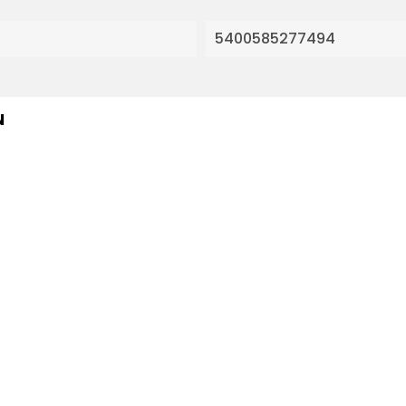
5400585277494
N