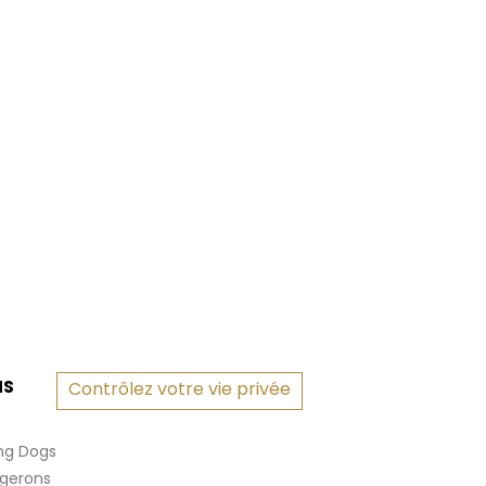
NS
Contrôlez votre vie privée
ng Dogs
rgerons