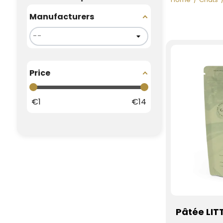
Manufacturers
Price
€
1
€
14
Pâtée LIT