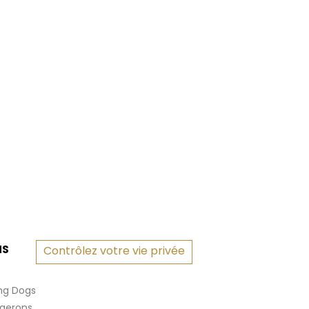
NS
Contrôlez votre vie privée
ng Dogs
rgerons