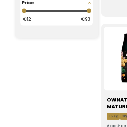
Price
€
12
€
93
OWNAT
MATUR
1.5 Kg
3k
A partir d