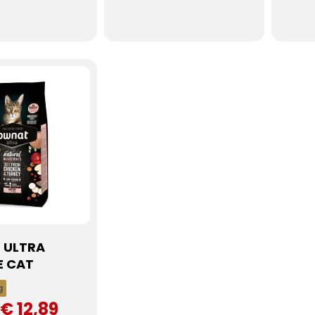
 ULTRA
E CAT
g
€ 12,89
e