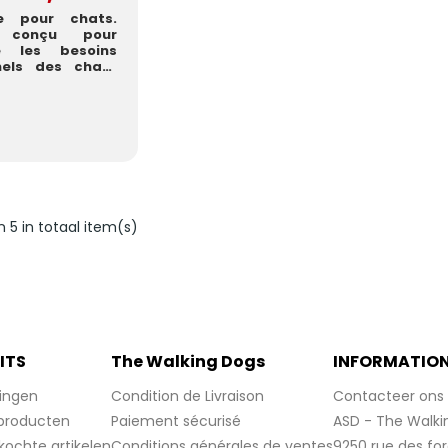
re pour chats.
t conçu pour
re les besoins
nnels des chats
s ayant un
n 5 in totaal item(s)
ITS
The Walking Dogs
INFORMATIO
ingen
Condition de Livraison
Contacteer ons
producten
Paiement sécurisé
ASD - The Walki
kochte artikelen
Conditions générales de ventes
9250 rue des fo