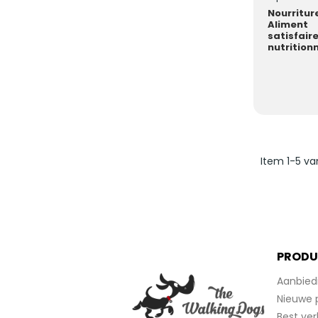
Nourritu
Alimen
satisfai
nutritio
adulte
niveau...
Item 1-5 va
PRODU
Aanbied
Nieuwe 
Best ver