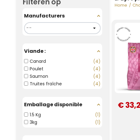
Filteren op
Home
Cha
Manufacturers
Viande :
Canard
4
Poulet
4
Saumon
4
Truites fraîche
4
€ 33,
Emballage disponible
1.5 Kg
1
3kg
1