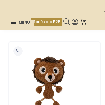
Accès pro B2B
MENU