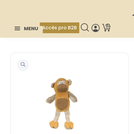
Accès pro B2B
MENU