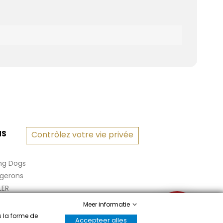
NS
Contrôlez votre vie privée
ng Dogs
rgerons
LER
Meer informatie
✉
s la forme de
Accepteer alles