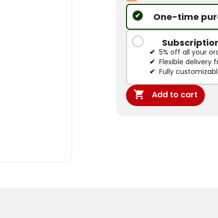
One-time pur
Subscriptio
5% off all your or
Flexible delivery
Fully customizab

Add to cart