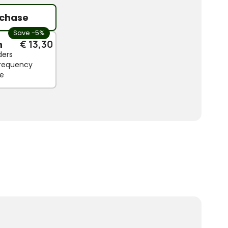
chase
Save -5%
n
€ 13,30
ders
 frequency
le