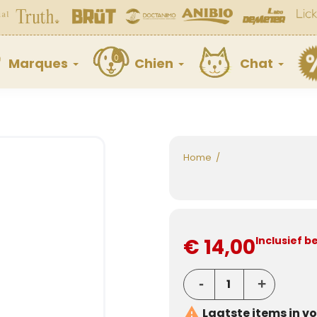
Marques
Chien
Chat
Home
€ 14,00
Inclusief b

Laatste items in v