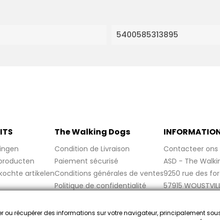
5400585313895
ITS
The Walking Dogs
INFORMATIO
ingen
Condition de Livraison
Contacteer ons
producten
Paiement sécurisé
ASD - The Walki
kochte artikelen
Conditions générales de ventes
9250 rue des fo
Politique de confidentialité
57915 WOUSTVIL
Politique de cookies
France
Mentions légales
cker ou récupérer des informations sur votre navigateur, principalement sou