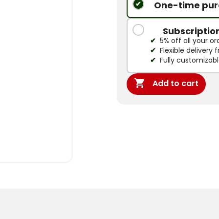
One-time pur
Subscriptio
5% off all your or
Flexible delivery
Fully customizab

Add to cart