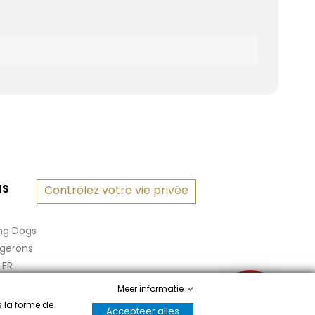
NS
Contrôlez votre vie privée
ng Dogs
rgerons
LER
Meer informatie
✉
s la forme de
Accepteer alles