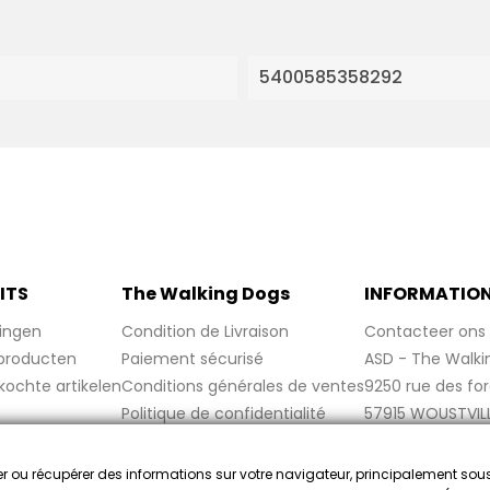
5400585358292
ITS
The Walking Dogs
INFORMATIO
ingen
Condition de Livraison
Contacteer ons
producten
Paiement sécurisé
ASD - The Walki
kochte artikelen
Conditions générales de ventes
9250 rue des fo
Politique de confidentialité
57915 WOUSTVIL
Politique de cookies
France
Mentions légales
cker ou récupérer des informations sur votre navigateur, principalement sou