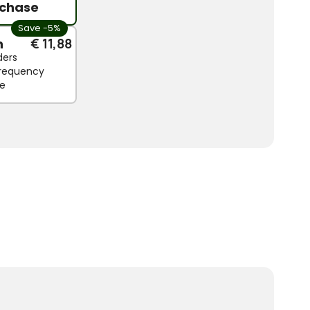
chase
Save -5%
n
€ 11,88
ders
 frequency
le