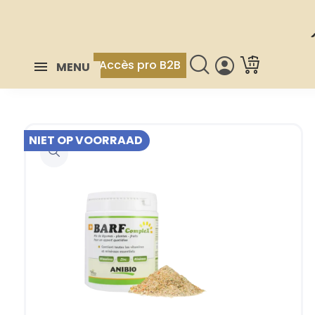
Accès pro B2B
MENU
NIET OP VOORRAAD