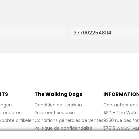
3770022548114
ITS
The Walking Dogs
INFORMATIO
ingen
Condition de Livraison
Contacteer ons
producten
Paiement sécurisé
ASD - The Walki
kochte artikelen
Conditions générales de ventes
9250 rue des fo
Politique de confidentialité
57915 WOUSTVIL
Politique de cookies
France