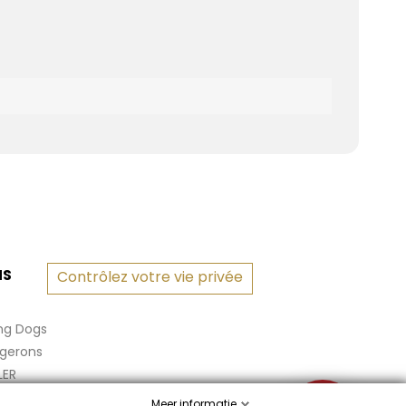
NS
Contrôlez votre vie privée
ng Dogs
rgerons
LER
Meer informatie