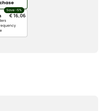
chase
Save -5%
n
€ 16,06
ders
 frequency
le