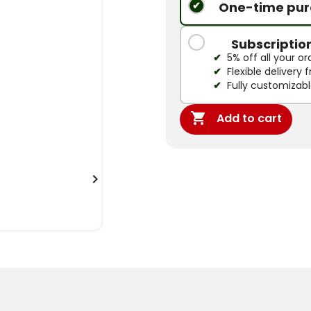
One-time pur
Subscriptio
5% off all your or
Flexible delivery
Fully customizab

Add to cart
