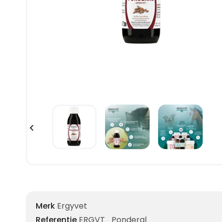

Merk
Ergyvet
Referentie
ERGVT_Ponderal