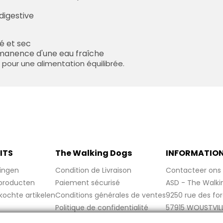
digestive
é et sec
rmanence d'une eau fraîche
pour une alimentation équilibrée.
ITS
The Walking Dogs
INFORMATIO
ingen
Condition de Livraison
Contacteer ons
producten
Paiement sécurisé
ASD - The Walki
kochte artikelen
Conditions générales de ventes
9250 rue des fo
Politique de confidentialité
57915 WOUSTVIL
Politique de cookies
France