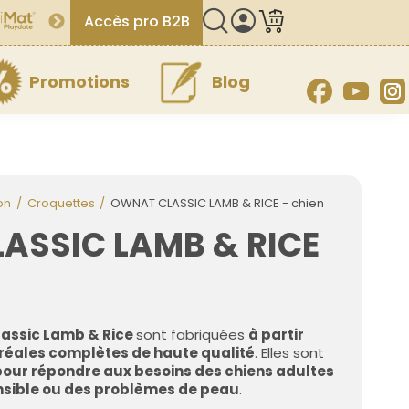
Accès pro B2B
Promotions
Blog
Facebook
YouT
on
Croquettes
OWNAT CLASSIC LAMB & RICE - chien
ASSIC LAMB & RICE
assic Lamb & Rice
sont fabriquées
à partir
éréales complètes de haute qualité
. Elles sont
our répondre aux besoins des chiens adultes
nsible ou des problèmes de peau
.