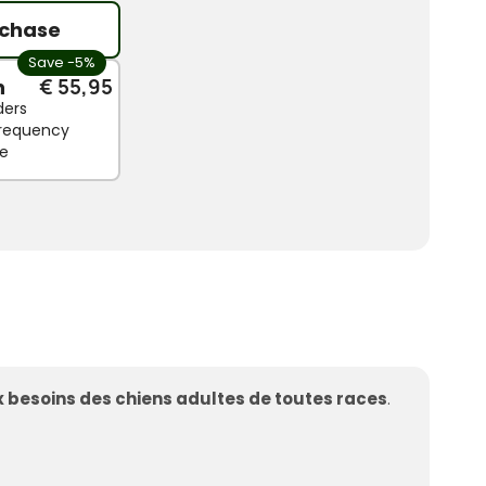
chase
Save -5%
n
€ 55,95
ders
 frequency
le
 besoins des chiens adultes de toutes races
.