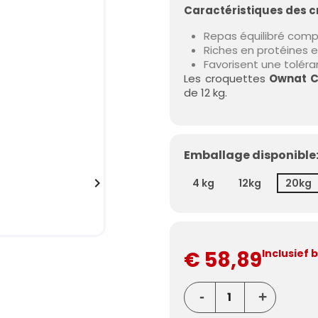
Caractéristiques des c
Repas équilibré com
Riches en protéines et
Favorisent une tolér
Les croquettes
Ownat C
de 12 kg.
Emballage disponible

4 kg
12kg
20kg
€ 58,89
Inclusief 