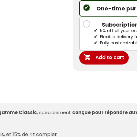
One-time pur
Subscriptio
5% off all your or
Flexible delivery
Fully customizab

Add to cart
 gamme Classic
, spécialement
conçue pour répondre aux
s, et 15% de riz complet