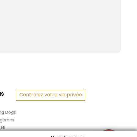
NS
Contrôlez votre vie privée
ng Dogs
rgerons
LER