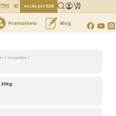
Accès pro B2B
Promotions
Blog
Facebook
YouT
on
Croquettes
: 20kg