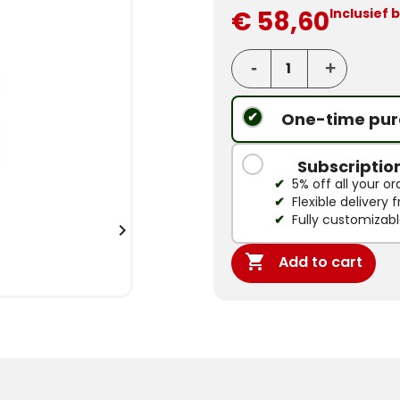
€ 58,60
Inclusief 
One-time pur
Subscriptio
5% off all your or
Flexible delivery
Fully customizab


Add to cart