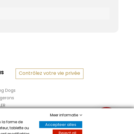
NS
Contrôlez votre vie privée
ng Dogs
rgerons
LER
Meer informatie
✉
s la forme de
Accepteer alles
teur, tablette ou
Reject all
 sont modifiables