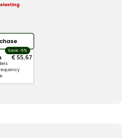
belasting
chase
Save -5%
n
€ 55,67
ders
 frequency
le