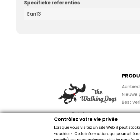
Specifieke referenties
Ean13
PRODU
Aanbied
Nieuwe 
Best ver
Catch phrase
Contrôlez votre vie privée
Lorsque vous visitez un site Web, il peut sto
«cookies». Cette information, qui pourrait êtr
mobile), est principalement utilisée pour fai