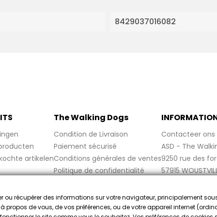
8429037016082
ITS
The Walking Dogs
INFORMATIO
ingen
Condition de Livraison
Contacteer ons
producten
Paiement sécurisé
ASD - The Walki
kochte artikelen
Conditions générales de ventes
9250 rue des fo
Politique de confidentialité
57915 WOUSTVIL
Politique de cookies
France
Mentions légales
cker ou récupérer des informations sur votre navigateur, principalement sou
FAQ
e à propos de vous, de vos préférences, ou de votre appareil internet (ordina
re fonctionner le site comme vous le souhaitez. Vos préférences de cookies