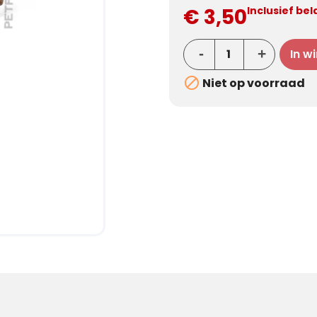
€ 3,50
Inclusief bel
In w

Niet op voorraad