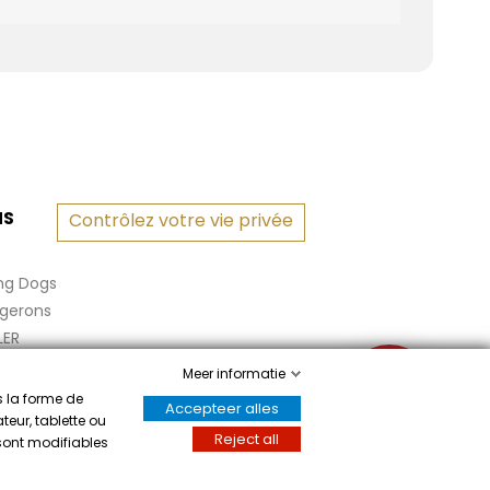
NS
Contrôlez votre vie privée
ng Dogs
rgerons
LER
Meer informatie
✉
s la forme de
Accepteer alles
teur, tablette ou
Reject all
 sont modifiables
Écrivez-nous
m het attest te tonen
.