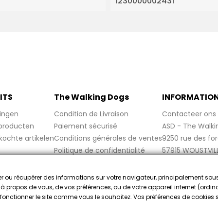
1230000002431
ITS
The Walking Dogs
INFORMATIO
ingen
Condition de Livraison
Contacteer ons
producten
Paiement sécurisé
ASD - The Walki
kochte artikelen
Conditions générales de ventes
9250 rue des fo
Politique de confidentialité
57915 WOUSTVIL
Politique de cookies
France
Mentions légales
cker ou récupérer des informations sur votre navigateur, principalement sou
FAQ
e à propos de vous, de vos préférences, ou de votre appareil internet (ordina
re fonctionner le site comme vous le souhaitez. Vos préférences de cookies
gekeurd door Gegarandeerde Beoordelingen Nederland
klik hier o