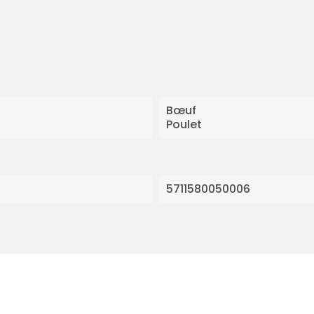
Bœuf
Poulet
5711580050006