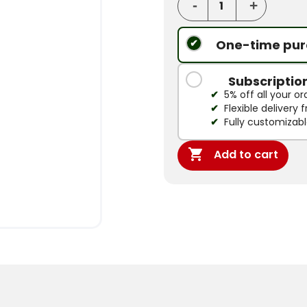
One-time pur
Subscriptio
5% off all your or
Flexible delivery
Fully customizab

Add to cart