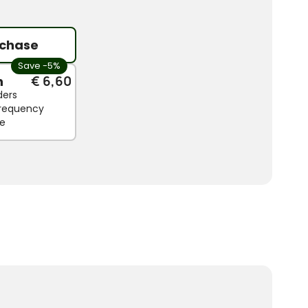
chase
Save -5%
n
€ 6,60
ders
 frequency
le