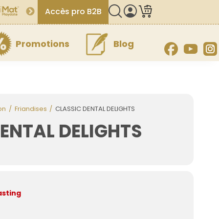
Accès pro B2B
Promotions
Blog
Facebook
YouT
on
Friandises
CLASSIC DENTAL DELIGHTS
ENTAL DELIGHTS
asting