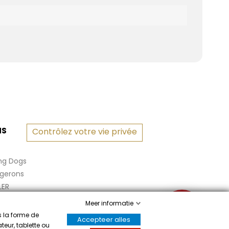
NS
Contrôlez votre vie privée
ng Dogs
rgerons
LER
Meer informatie
✉
s la forme de
Accepteer alles
teur, tablette ou