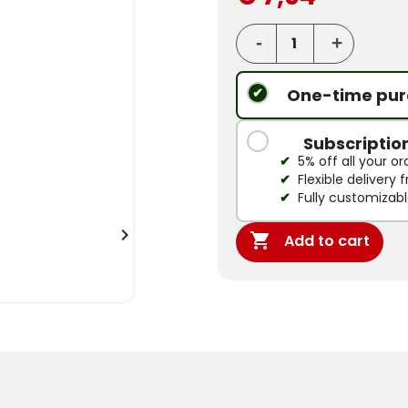
One-time pur
Subscriptio
5% off all your or
Flexible delivery
Fully customizab


Add to cart