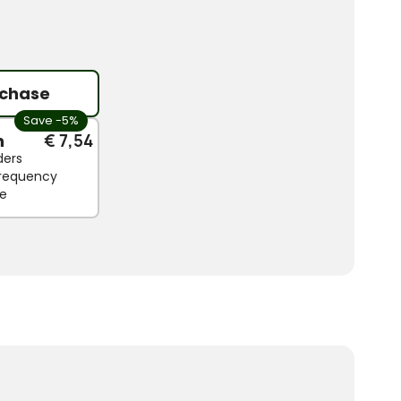
chase
Save -5%
n
€ 7,54
ders
 frequency
le