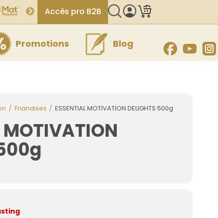
Accès pro B2B
Promotions
Blog
Facebook
YouT
on
Friandises
ESSENTIAL MOTIVATION DELIGHTS 500g
L MOTIVATION
 500g
asting