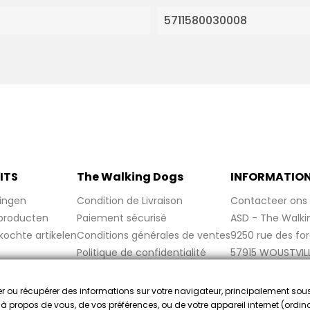
5711580030008
ITS
The Walking Dogs
INFORMATIO
ingen
Condition de Livraison
Contacteer ons
producten
Paiement sécurisé
ASD - The Walki
kochte artikelen
Conditions générales de ventes
9250 rue des fo
Politique de confidentialité
57915 WOUSTVIL
Politique de cookies
France
Mentions légales
cker ou récupérer des informations sur votre navigateur, principalement sou
FAQ
e à propos de vous, de vos préférences, ou de votre appareil internet (ordina