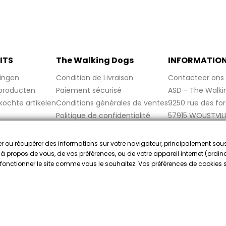
ITS
The Walking Dogs
INFORMATIO
ingen
Condition de Livraison
Contacteer ons
producten
Paiement sécurisé
ASD - The Walki
kochte artikelen
Conditions générales de ventes
9250 rue des fo
Politique de confidentialité
57915 WOUSTVIL
Politique de cookies
France
Mentions légales
cker ou récupérer des informations sur votre navigateur, principalement sou
FAQ
e à propos de vous, de vos préférences, ou de votre appareil internet (ordina
re fonctionner le site comme vous le souhaitez. Vos préférences de cookies
gekeurd door Gegarandeerde Beoordelingen Nederland
klik hier o