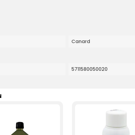
Canard
5711580050020
N