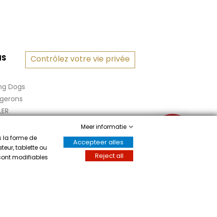
NS
Contrôlez votre vie privée
ng Dogs
rgerons
LER
Meer informatie
✉
s la forme de
Accepteer alles
teur, tablette ou
Reject all
 sont modifiables
Écrivez-nous
m het attest te tonen
.