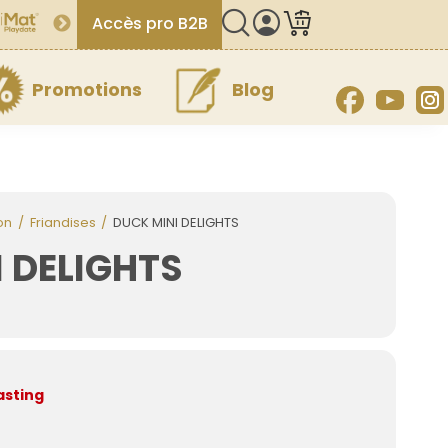
Accès pro B2B
Promotions
Blog
Facebook
YouT
on
Friandises
DUCK MINI DELIGHTS
 DELIGHTS
asting