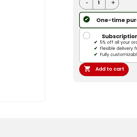
One-time pur
Subscriptio
5% off all your or
Flexible delivery
Fully customizab

Add to cart