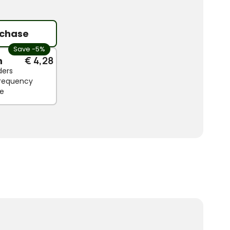
chase
Save -5%
n
€ 4,28
ders
 frequency
le