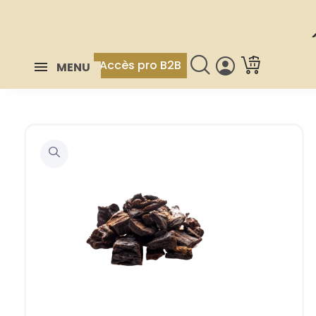
Accès pro B2B
MENU