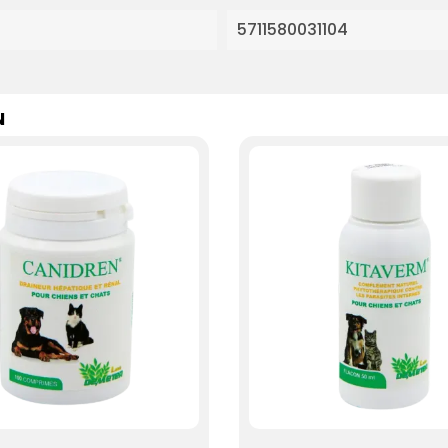
5711580031104
N