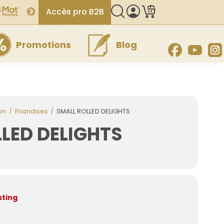
Accès pro B2B
Promotions
Blog
Facebook
YouT
on
Friandises
SMALL ROLLED DELIGHTS
LED DELIGHTS
sting