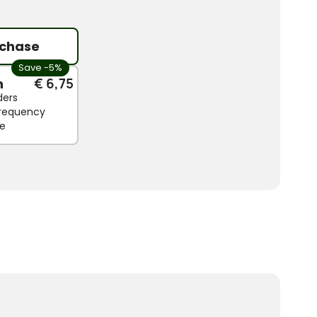
chase
Save -5%
n
€ 6,75
ders
 frequency
le