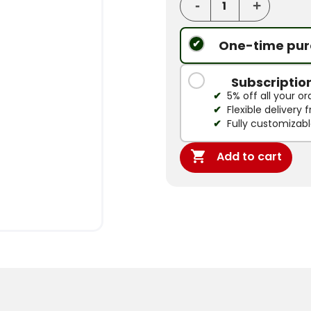
One-time pur
Subscriptio
5% off all your or
Flexible delivery
Fully customizab

Add to cart