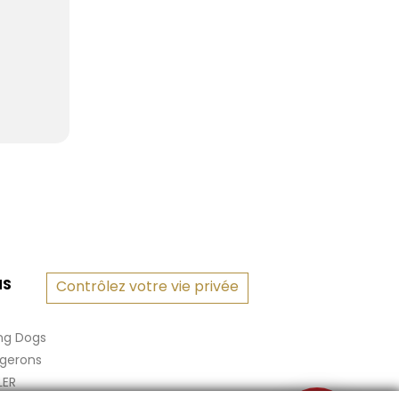
NS
Contrôlez votre vie privée
ng Dogs
rgerons
LER