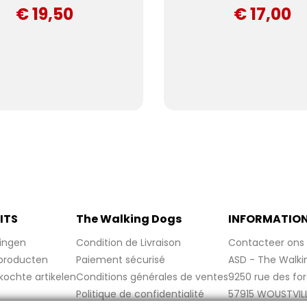
€ 19,50
€ 17,00
ITS
The Walking Dogs
INFORMATIO
ingen
Condition de Livraison
Contacteer ons
producten
Paiement sécurisé
ASD - The Walki
kochte artikelen
Conditions générales de ventes
9250 rue des fo
Politique de confidentialité
57915 WOUSTVIL