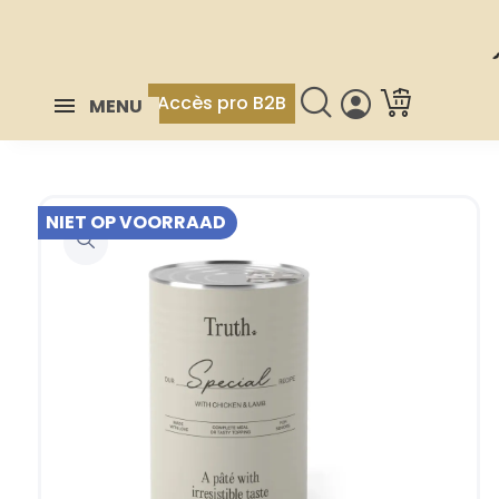
Accès pro B2B
MENU
NIET OP VOORRAAD