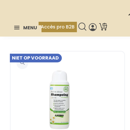
Accès pro B2B
MENU
NIET OP VOORRAAD