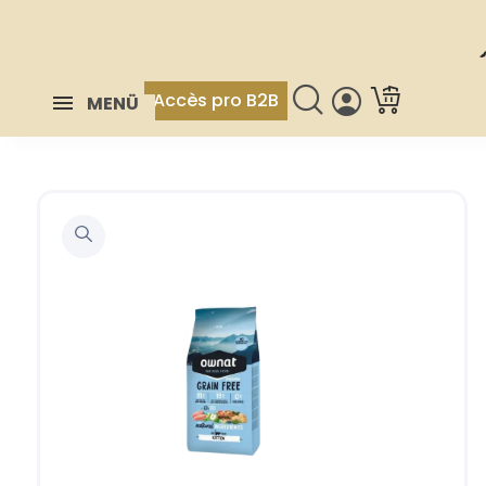
Accès pro B2B
MENÜ