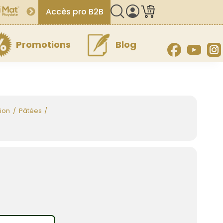
Accès pro B2B
Promotions
Blog
Facebook
YouT
ion
Pâtées