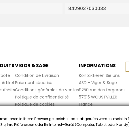
8429037030033
DUITS
VIGOR & SAGE
INFORMATIONS
bote
Condition de Livraison
Kontaktieren Sie uns
Artikel
Paiement sécurisé
ASD - Vigor & Sage
aufshits
Conditions générales de ventes
9250 rue des forgerons
Politique de confidentialité
57915 WOUSTVILLER
Politique de cookies
France
Mentions légales
FAQ
rmationen in Ihrem Browser gespeichert oder abgerufen werden, meist in
f Sie, Ihre Präferenzen oder Ihr Internet-Gerät (Computer, Tablet oder Hand
ler zugelassen von Gesellschaft für Garantierte Bewertungen,
Klicken