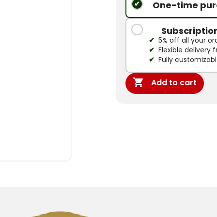
One-time pur
Subscriptio
5% off all your or
Flexible delivery
Fully customizab

Add to cart