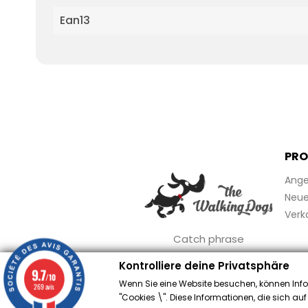
Ean13
PRO
Ange
Neue 
Verk
Catch phrase
Kontrolliere deine Privatsphäre
9.7
/10
Wenn Sie eine Website besuchen, können Info
269 avis
"Cookies \". Diese Informationen, die sich au
Händ