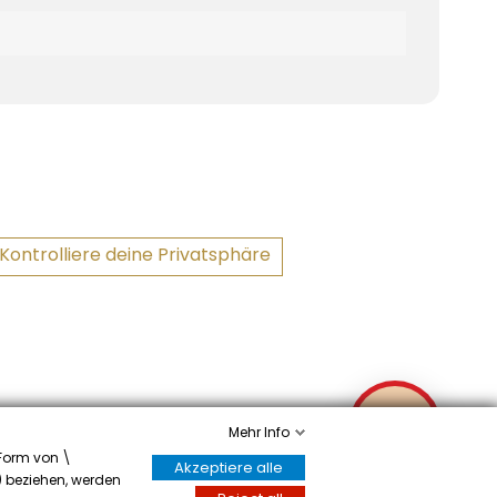
Kontrolliere deine Privatsphäre
✉
Mehr Info
 Form von \
Akzeptiere alle
y) beziehen, werden
Écrivez-nous
 Sie hier
.