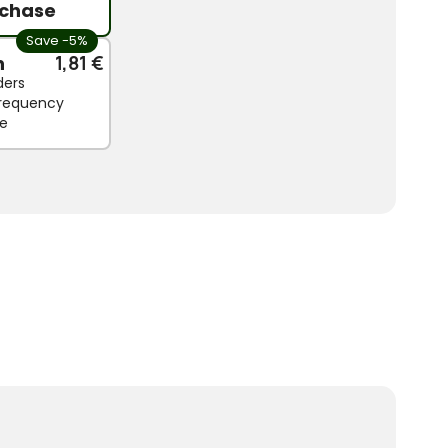
chase
Save -5%
n
1,81 €
ders
 frequency
le