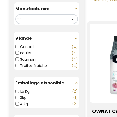
Manufacturers
Viande
Canard
4
Poulet
4
Saumon
4
Truites fraîche
4
Emballage disponible
1.5 Kg
2
3kg
1
4 kg
2
OWNAT CA