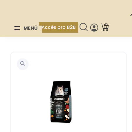
Accès pro B2B
MENÜ